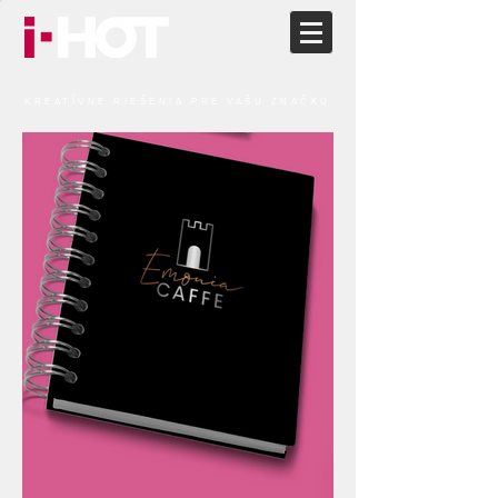
KREATÍVNE RIEŠENIA PRE VAŠU ZNAČKU